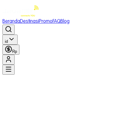
Beranda
Destinasi
Promo
FAQ
Blog
id
Rp