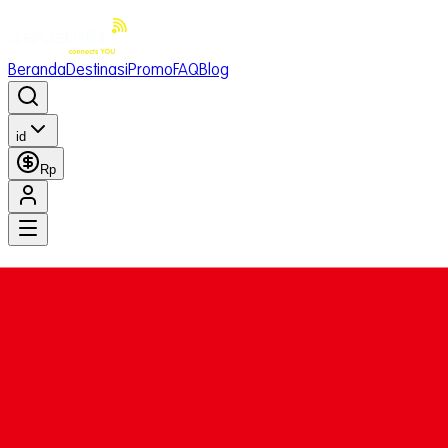
Beranda
Destinasi
Promo
FAQ
Blog
id
Rp