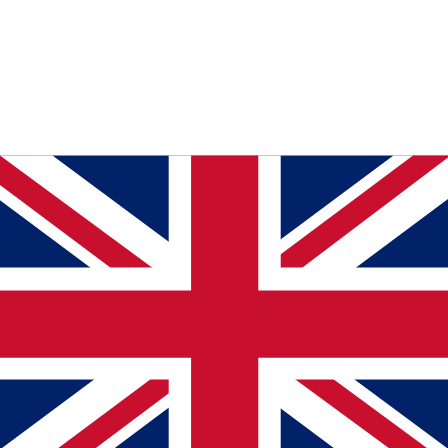
Menara Caraka 2nd Floor,
Jl. Mega Kuningan Barat III No.7,
Kota Jakarta Selatan,
Daerah Khusus Ibukota Jakarta 12950,
Indonesia
+62812220880
support@javamifi.com
Promo
Blog
FAQ
Device Return
Privacy Policy