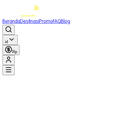
Beranda
Destinasi
Promo
FAQ
Blog
id
Rp