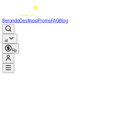
Beranda
Destinasi
Promo
FAQ
Blog
id
Rp