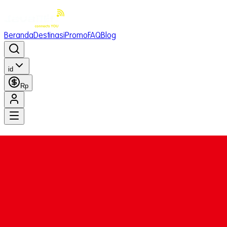
Beranda
Destinasi
Promo
FAQ
Blog
id
Rp