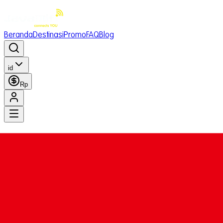
Beranda
Destinasi
Promo
FAQ
Blog
id
Rp