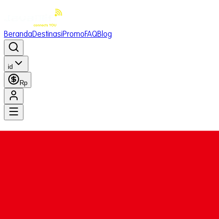
Beranda
Destinasi
Promo
FAQ
Blog
id
Rp