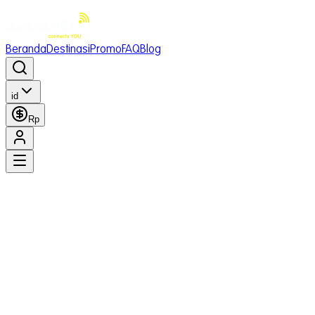
Beranda
Destinasi
Promo
FAQ
Blog
id
Rp