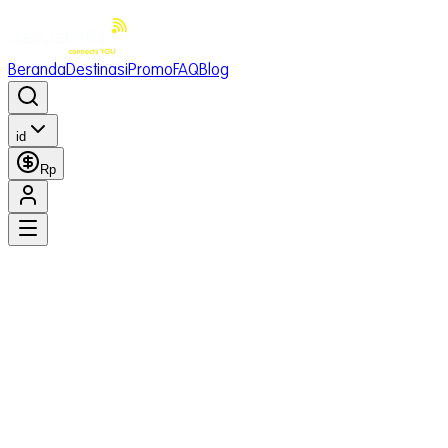
Beranda
Destinasi
Promo
FAQ
Blog
id
Rp