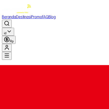
Beranda
Destinasi
Promo
FAQ
Blog
id
Rp