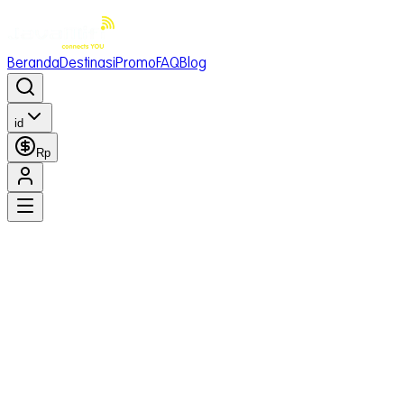
Beranda
Destinasi
Promo
FAQ
Blog
id
Rp