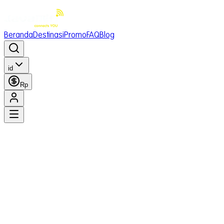
Beranda
Destinasi
Promo
FAQ
Blog
id
Rp