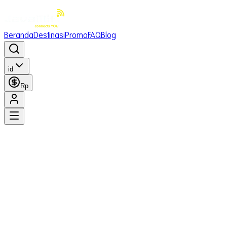
Beranda
Destinasi
Promo
FAQ
Blog
id
Rp