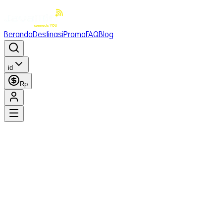
Beranda
Destinasi
Promo
FAQ
Blog
id
Rp