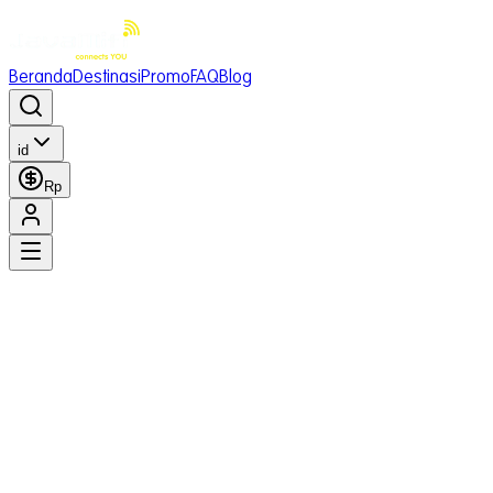
Beranda
Destinasi
Promo
FAQ
Blog
id
Rp