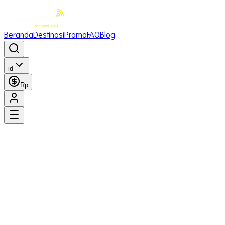
Beranda
Destinasi
Promo
FAQ
Blog
id
Rp