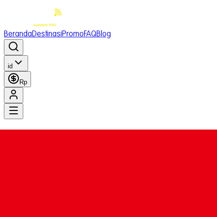
Beranda
Destinasi
Promo
FAQ
Blog
id
Rp