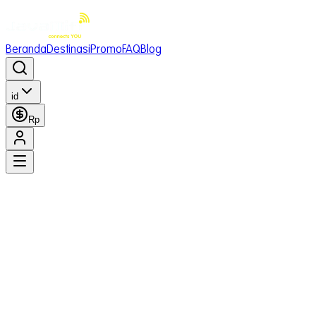
Beranda
Destinasi
Promo
FAQ
Blog
id
Rp