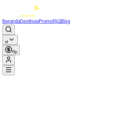
Beranda
Destinasi
Promo
FAQ
Blog
id
Rp