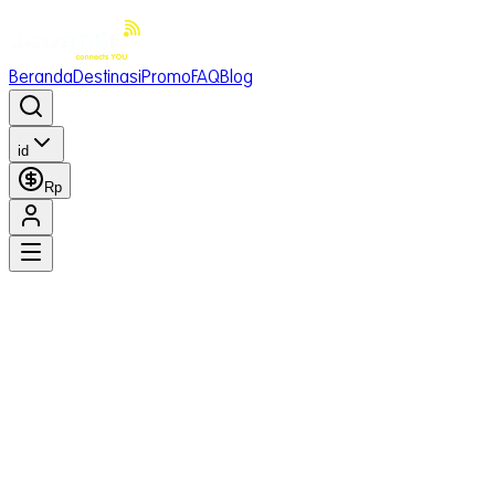
Beranda
Destinasi
Promo
FAQ
Blog
id
Rp