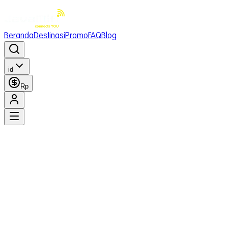
Beranda
Destinasi
Promo
FAQ
Blog
id
Rp