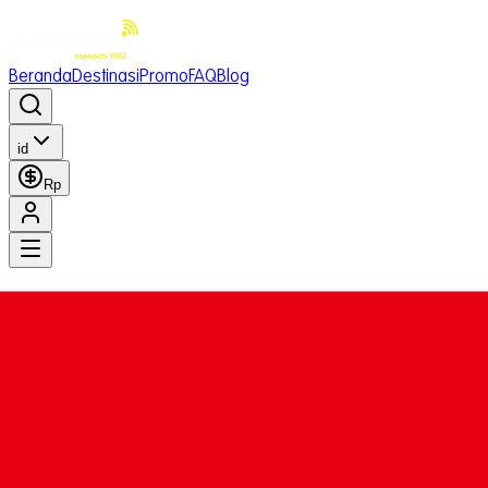
Beranda
Destinasi
Promo
FAQ
Blog
id
Rp