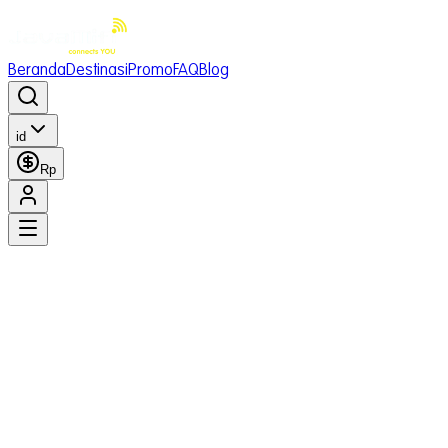
Beranda
Destinasi
Promo
FAQ
Blog
id
Rp