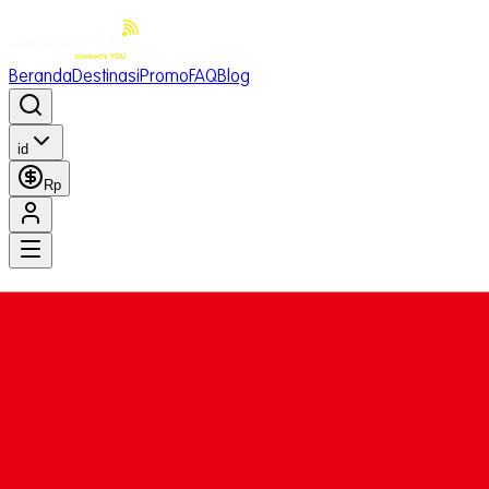
Beranda
Destinasi
Promo
FAQ
Blog
id
Rp