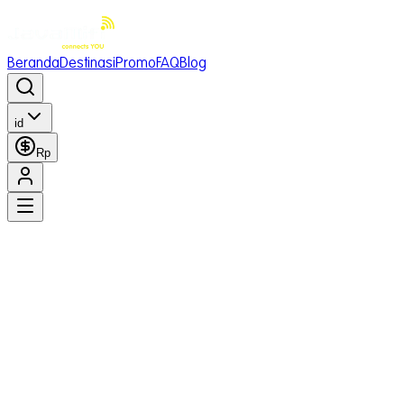
Beranda
Destinasi
Promo
FAQ
Blog
id
Rp