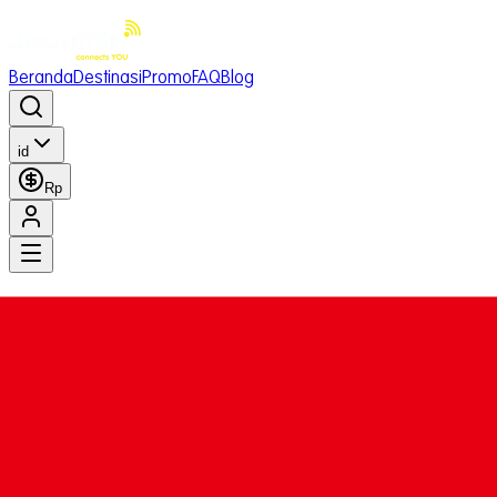
Beranda
Destinasi
Promo
FAQ
Blog
id
Rp