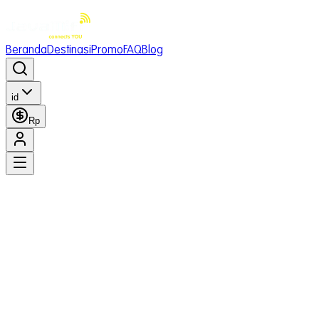
Beranda
Destinasi
Promo
FAQ
Blog
id
Rp