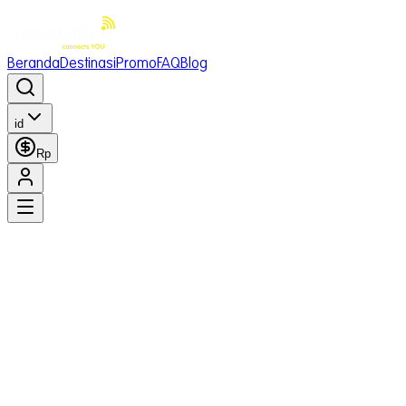
Beranda
Destinasi
Promo
FAQ
Blog
id
Rp