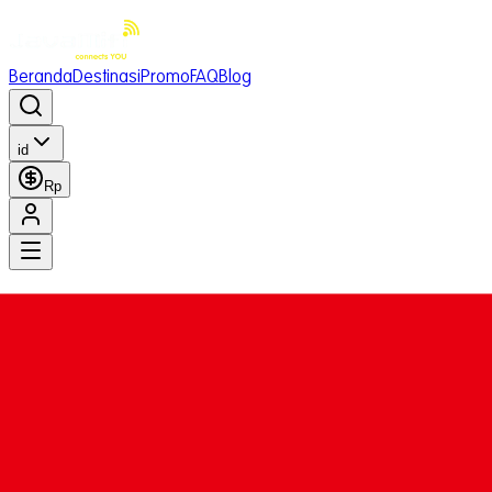
Beranda
Destinasi
Promo
FAQ
Blog
id
Rp