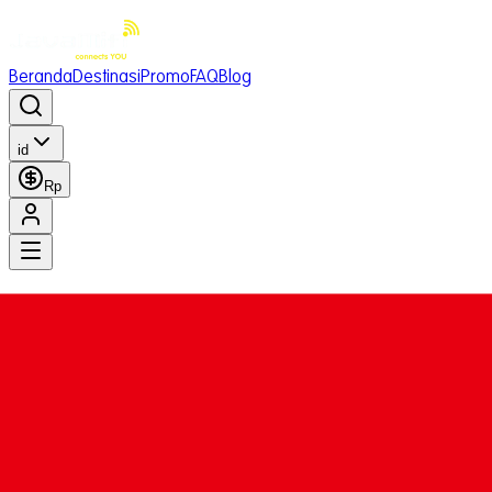
Beranda
Destinasi
Promo
FAQ
Blog
id
Rp