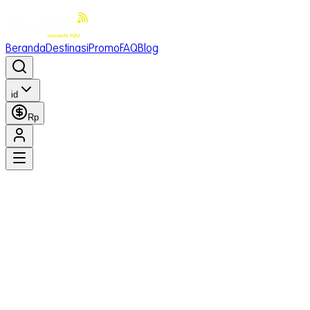
Beranda
Destinasi
Promo
FAQ
Blog
id
Rp