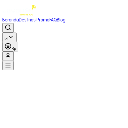
Beranda
Destinasi
Promo
FAQ
Blog
id
Rp