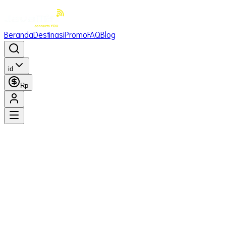
Beranda
Destinasi
Promo
FAQ
Blog
id
Rp