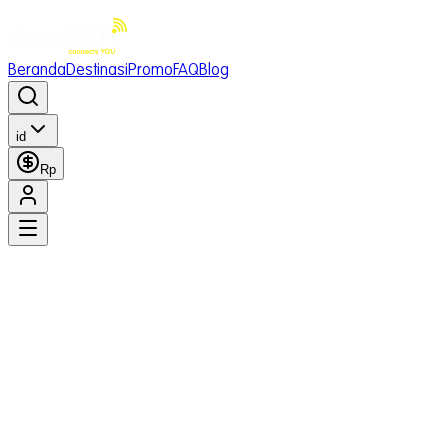
Beranda
Destinasi
Promo
FAQ
Blog
id
Rp