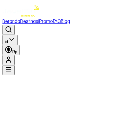
Beranda
Destinasi
Promo
FAQ
Blog
id
Rp