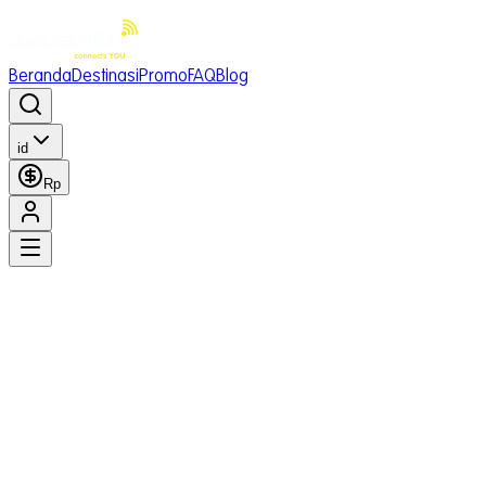
Beranda
Destinasi
Promo
FAQ
Blog
id
Rp