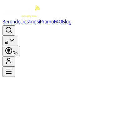
Beranda
Destinasi
Promo
FAQ
Blog
id
Rp