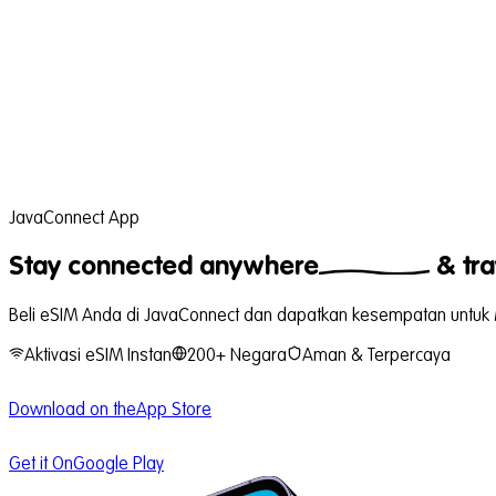
JavaConnect App
Stay connected
anywhere
& tra
Beli eSIM Anda di JavaConnect dan dapatkan kesempatan untuk 
Aktivasi eSIM Instan
200+ Negara
Aman & Terpercaya
Download on the
App Store
Get it On
Google Play