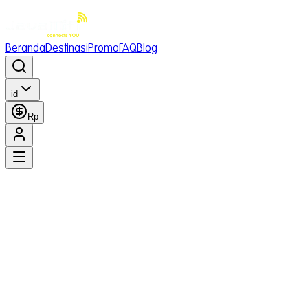
Beranda
Destinasi
Promo
FAQ
Blog
id
Rp